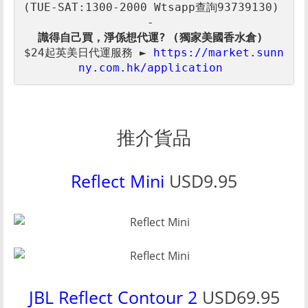
(TUE-SAT:1300-2000 Wtsapp查詢93739130) 

$24起英美日代運服務 ► 
https://market.sunn
ny.com.hk/application 
推介貨品
Reflect Mini
USD9.95
JBL Reflect Contour 2
USD69.95