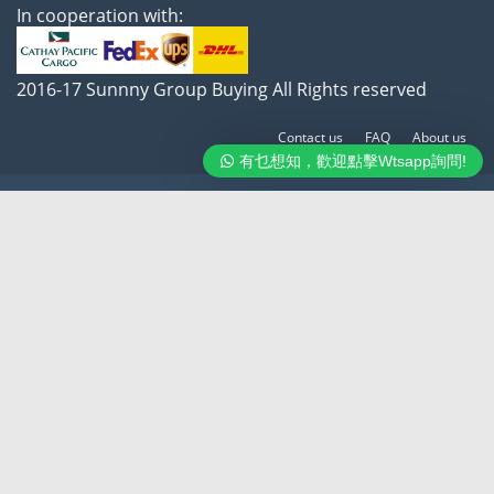
In cooperation with:
2016-17 Sunnny Group Buying All Rights reserved
Contact us
FAQ
About us
有乜想知，歡迎點擊Wtsapp詢問!