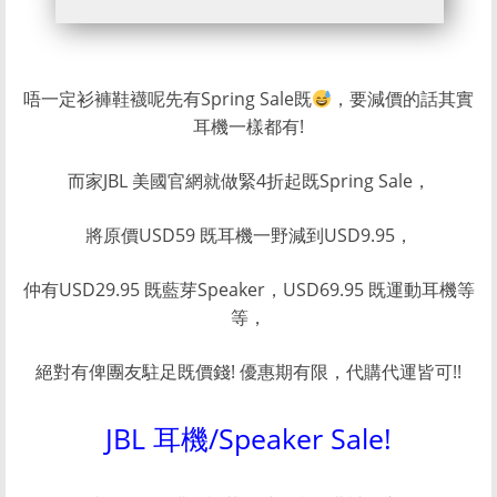
唔一定衫褲鞋襪呢先有Spring Sale既
，要減價的話其實
耳機一樣都有!
而家JBL 美國官網就做緊4折起既Spring Sale，
將原價USD59 既耳機一野減到USD9.95，
仲有USD29.95 既藍芽Speaker，USD69.95 既運動耳機等
等，
絕對有俾團友駐足既價錢! 優惠期有限，代購代運皆可!!
JBL 耳機/Speaker Sale!