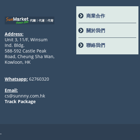
商業合作
關於我們
Address:
Unit 3, 11/F, Winsum
聯絡我們
Ind. Bldg.
588-592 Castle Peak
Road, Cheung Sha Wan,
Kowloon, HK
Whatsapp:
62760320
Email:
cs@sunnny.com.hk
Track Package
-