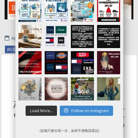
April 16, 2019
.
JBL官網代購/代運/集運服務指南 | 3 Days Only Flash Sale
USD9.95耳
機!Speaker!| JBL
Load More...
Follow on Instagram
官網4折起Spring
Sale!
(這個只會出現一次，如有不便敬請原諒)