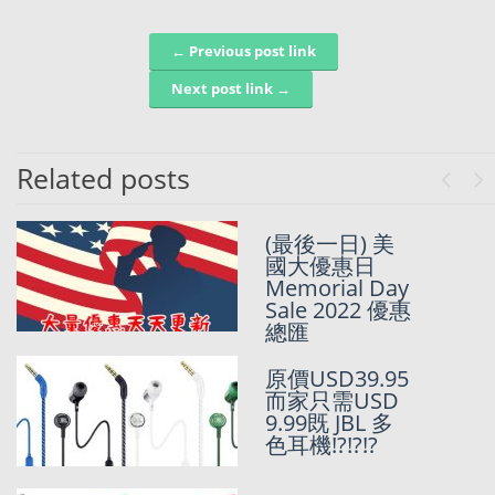
← Previous post link
Post navigation
Next post link →
Related posts
Previo
Ne
(最後一日) 美
JBL 低至35折
國大優惠日
優惠
Memorial Day
Sale 2022 優惠
總匯
原價USD39.95
而家只需USD
9.99既 JBL 多
色耳機!?!?!?