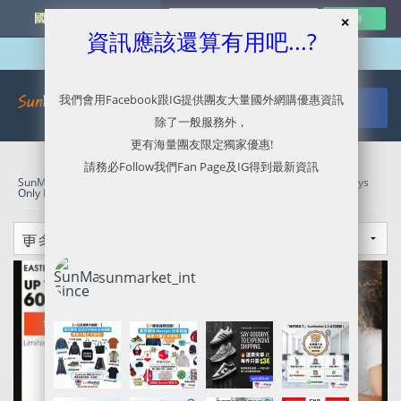
國外網購最新資訊
資訊應該還算有用吧...?
我們會用Facebook跟IG提供團友大量國外網購優惠資訊
除了一般服務外，
更有海量團友限定獨家優惠!
請務必Follow我們Fan Page及IG得到最新資訊
SunMarket 代購．代運．代寄
»
JBL官網代購/代運/集運服務指南 | 3 Days
Only Flash Sale
sunmarket_int