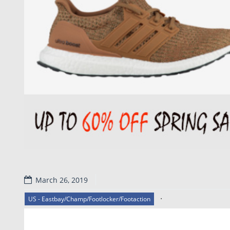
March 26, 2019
.
US - Eastbay/Champ/Footlocker/Footaction