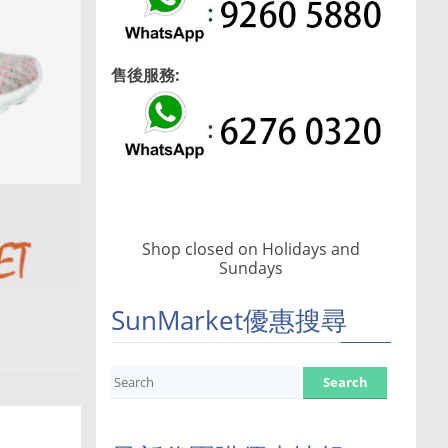
售後服務:
Shop closed on Holidays and
Sundays
SunMarket優惠搜尋